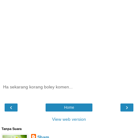
Ha sekarang korang boley komen...
‹
›
Home
View web version
Tanpa Suara
Sham