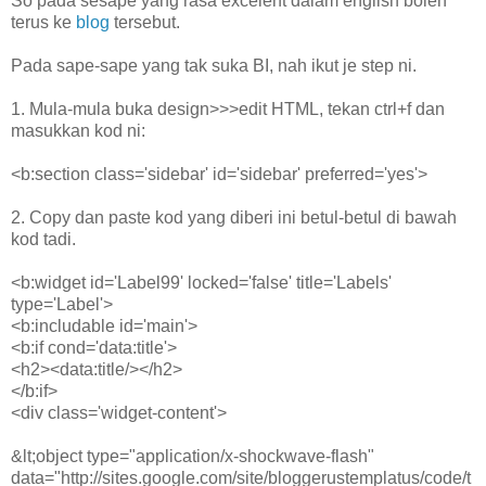
So pada sesape yang rasa excelent dalam english boleh
terus ke
blog
tersebut.
Pada sape-sape yang tak suka BI, nah ikut je step ni.
1. Mula-mula buka design>>>edit HTML, tekan ctrl+f dan
masukkan kod ni:
<b:section class='sidebar' id='sidebar' preferred='yes'>
2. Copy dan paste kod yang diberi ini betul-betul di bawah
kod tadi.
<b:widget id='Label99' locked='false' title='Labels'
type='Label'>
<b:includable id='main'>
<b:if cond='data:title'>
<h2><data:title/></h2>
</b:if>
<div class='widget-content'>
&lt;object type="application/x-shockwave-flash"
data="http://sites.google.com/site/bloggerustemplatus/code/t