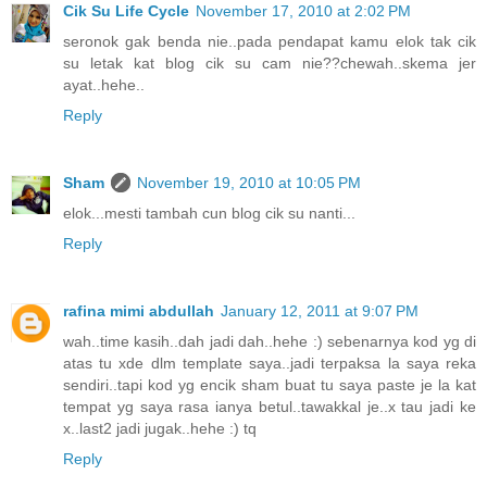
Cik Su Life Cycle
November 17, 2010 at 2:02 PM
seronok gak benda nie..pada pendapat kamu elok tak cik
su letak kat blog cik su cam nie??chewah..skema jer
ayat..hehe..
Reply
Sham
November 19, 2010 at 10:05 PM
elok...mesti tambah cun blog cik su nanti...
Reply
rafina mimi abdullah
January 12, 2011 at 9:07 PM
wah..time kasih..dah jadi dah..hehe :) sebenarnya kod yg di
atas tu xde dlm template saya..jadi terpaksa la saya reka
sendiri..tapi kod yg encik sham buat tu saya paste je la kat
tempat yg saya rasa ianya betul..tawakkal je..x tau jadi ke
x..last2 jadi jugak..hehe :) tq
Reply