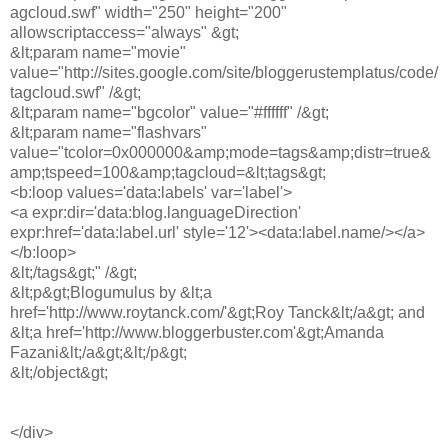
agcloud.swf" width="250" height="200"
allowscriptaccess="always" &gt;
&lt;param name="movie"
value="http://sites.google.com/site/bloggerustemplatus/code/
tagcloud.swf" /&gt;
&lt;param name="bgcolor" value="#ffffff" /&gt;
&lt;param name="flashvars"
value="tcolor=0x000000&amp;mode=tags&amp;distr=true&
amp;tspeed=100&amp;tagcloud=&lt;tags&gt;
<b:loop values='data:labels' var='label'>
<a expr:dir='data:blog.languageDirection'
expr:href='data:label.url' style='12'><data:label.name/></a>
</b:loop>
&lt;/tags&gt;" /&gt;
&lt;p&gt;Blogumulus by &lt;a
href='http://www.roytanck.com/'&gt;Roy Tanck&lt;/a&gt; and
&lt;a href='http://www.bloggerbuster.com'&gt;Amanda
Fazani&lt;/a&gt;&lt;/p&gt;
&lt;/object&gt;
</div>