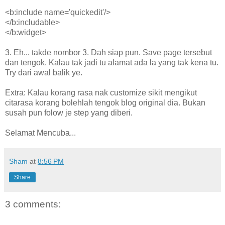
<b:include name='quickedit'/>
</b:includable>
</b:widget>
3. Eh... takde nombor 3. Dah siap pun. Save page tersebut
dan tengok. Kalau tak jadi tu alamat ada la yang tak kena tu.
Try dari awal balik ye.
Extra: Kalau korang rasa nak customize sikit mengikut
citarasa korang bolehlah tengok blog original dia. Bukan
susah pun folow je step yang diberi.
Selamat Mencuba...
Sham
at
8:56 PM
Share
3 comments: